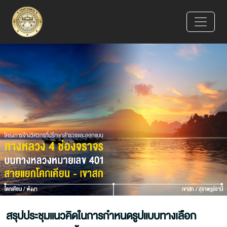
สรุปประชุมแนวคิดในการกำหนดรูปแบบทางเลือก